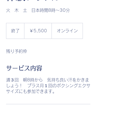
火 木 土 日本時間8時〜30分
5,500
円
終了
終
￥5,500
オンライン
了
残り予約枠
サービス内容
週３回 朝8時から 気持ち良い汗をかきま
しょう！ プラス月１回のボクシングエクサ
連絡先
emuwaka20@gmail.com